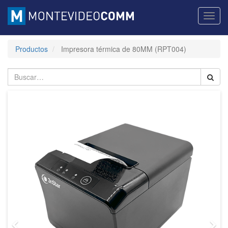
Activa
naveg
Productos
Impresora térmica de 80MM (RPT004)
Previous
Nex