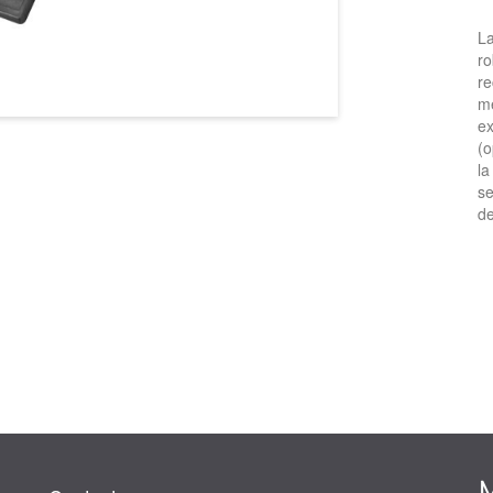
La
ro
re
m
ex
(o
la
se
de